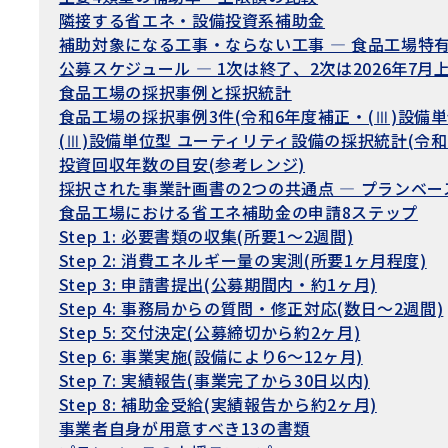
隣接する省エネ・設備投資系補助金
補助対象になる工事・ならない工事 — 食品工場特
公募スケジュール — 1次は終了、2次は2026年7月
食品工場の採択事例と採択統計
食品工場の採択事例3件(令和6年度補正・(Ⅲ)設備単
(Ⅲ)設備単位型 ユーティリティ設備の採択統計(令和
投資回収年数の目安(参考レンジ)
採択された事業計画書の2つの共通点 — プランベ
食品工場における省エネ補助金の申請8ステップ
Step 1: 必要書類の収集(所要1〜2週間)
Step 2: 消費エネルギー量の実測(所要1ヶ月程度)
Step 3: 申請書提出(公募期間内・約1ヶ月)
Step 4: 事務局からの質問・修正対応(数日〜2週間)
Step 5: 交付決定(公募締切から約2ヶ月)
Step 6: 事業実施(設備により6〜12ヶ月)
Step 7: 実績報告(事業完了から30日以内)
Step 8: 補助金受給(実績報告から約2ヶ月)
事業者自身が用意すべき13の書類