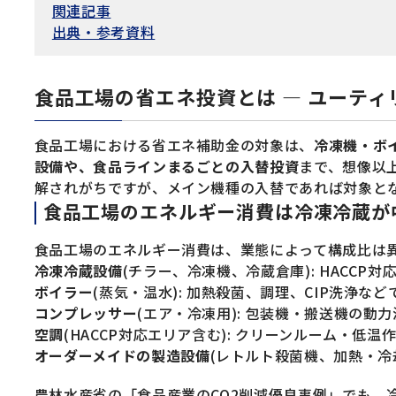
関連記事
出典・参考資料
食品工場の省エネ投資とは — ユーテ
食品工場における省エネ補助金の対象は、
冷凍機・ボ
設備や、食品ラインまるごとの入替投資
まで、想像以
解されがちですが、メイン機種の入替であれば対象と
食品工場のエネルギー消費は冷凍冷蔵が
食品工場のエネルギー消費は、業態によって構成比は
冷凍冷蔵設備
(チラー、冷凍機、冷蔵倉庫): HACC
ボイラー
(蒸気・温水): 加熱殺菌、調理、CIP洗浄な
コンプレッサー
(エア・冷凍用): 包装機・搬送機の
空調
(HACCP対応エリア含む): クリーンルーム・低
オーダーメイドの製造設備
(レトルト殺菌機、加熱・冷
農林水産省の「食品産業のCO2削減優良事例」でも