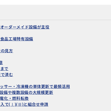
とオーダーメイド設備が主役
と食品工場特有設備
査の見方
意
超まで
限で済む
プレッサー・冷凍機の単体更新で最頻活用
ド設備や複数設備の大規模更新
の電化・燃料転換
入で(Ⅰ)(Ⅲ)と組合せ申請