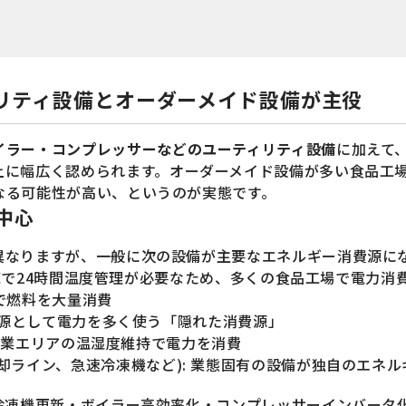
ィリティ設備とオーダーメイド設備が主役
イラー・コンプレッサーなどのユーティリティ設備
に加えて
上に幅広く認められます。オーダーメイド設備が多い食品工
なる可能性が高い、というのが実態です。
中心
異なりますが、一般に次の設備が主要なエネルギー消費源に
P対応で24時間温度管理が必要なため、多くの食品工場で電力消
どで燃料を大量消費
動力源として電力を多く使う「隠れた消費源」
温作業エリアの温湿度維持で電力を消費
却ライン、急速冷凍機など): 業態固有の設備が独自のエネ
、冷凍機更新・ボイラー高効率化・コンプレッサーインバータ