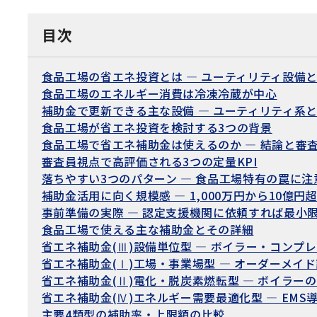
目次
食品工場の省エネ投資とは — ユーティリティ設備
食品工場のエネルギー消費は冷凍冷蔵が中心
補助金で更新できる主な設備 — ユーティリティ系
食品工場が省エネ投資を検討する3つの背景
食品工場で省エネ補助金は使えるのか — 結論と審
審査員視点で高評価される3つの定量KPI
落ちやすい3つのパターン — 食品工場特有の罠に注
補助金活用に向く規模感 — 1,000万円から10億円
事前準備の実際 — 認定支援機関に依頼すれば最小
食品工場で使える主な補助金とその詳細
省エネ補助金(Ⅲ)設備単位型 — ボイラー・コン
省エネ補助金(Ⅰ)工場・事業場型 — オーダーメイ
省エネ補助金(Ⅱ)電化・脱炭素燃転型 — ボイラー
省エネ補助金(Ⅳ)エネルギー需要最適化型 — EMS導
主要4類型の補助率・上限額の比較