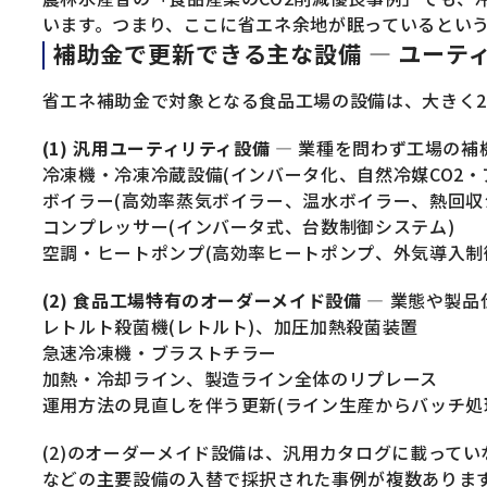
います。つまり、ここに省エネ余地が眠っているとい
補助金で更新できる主な設備 — ユーテ
省エネ補助金で対象となる食品工場の設備は、大きく
(1) 汎用ユーティリティ設備
— 業種を問わず工場の補
冷凍機・冷凍冷蔵設備(インバータ化、自然冷媒CO2
ボイラー(高効率蒸気ボイラー、温水ボイラー、熱回収
コンプレッサー(インバータ式、台数制御システム)
空調・ヒートポンプ(高効率ヒートポンプ、外気導入制
(2) 食品工場特有のオーダーメイド設備
— 業態や製品
レトルト殺菌機(レトルト)、加圧加熱殺菌装置
急速冷凍機・ブラストチラー
加熱・冷却ライン、製造ライン全体のリプレース
運用方法の見直しを伴う更新(ライン生産からバッチ処
(2)のオーダーメイド設備は、汎用カタログに載って
などの主要設備の入替で採択された事例が複数ありま