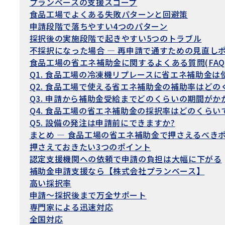
プランベースの支援スコープ
食品工場でよくある失敗パターンと回避策
申請段階で落ちやすい4つのパターン
採択後の実施段階で起きやすい5つのトラブル
不採択になった場合 — 再申請で通すための見直し
食品工場の省エネ補助金に関するよくある質問(FAQ
Q1. 食品工場の冷凍機リプレースに省エネ補助金は
Q2. 食品工場で使える省エネ補助金の補助率はどの
Q3. 申請から補助金受給までどのくらいの期間がか
Q4. 食品工場の省エネ補助金の採択率はどのくらい
Q5. 設備の発注は申請前にできますか?
まとめ — 食品工場の省エネ補助金で押さえるべき
押さえておきたい3つのポイント
認定支援機関への依頼で申請の負担は大幅に下がる
補助金申請支援なら【株式会社プランベース】
高い採択率
申請〜採択後まで万全サポート
専門家による迅速対応
全国対応