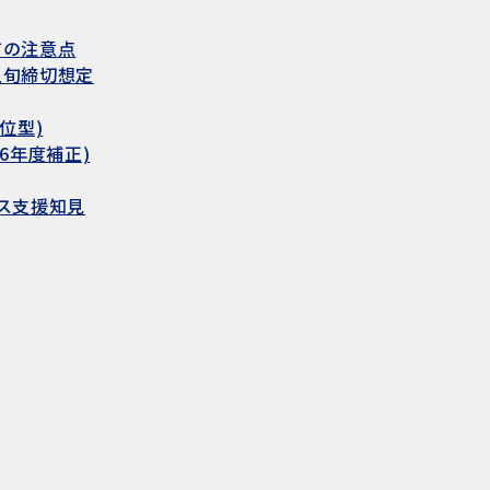
有の注意点
上旬締切想定
位型)
6年度補正)
ース支援知見