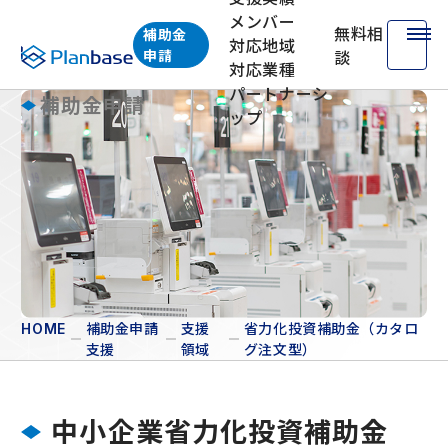
メンバー
無料相
補助金
対応地域
株式会社プランベース
申請
談
対応業種
パートナーシ
補助金申請
ップ
省力化投資補助金（カタ
ログ注文型）
補助金申請
支援
省力化投資補助金（カタロ
HOME
支援
領域
グ注文型）
中小企業省力化投資補助金