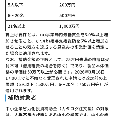
5人以下
200万円
3
6〜20名
500万円
7
21名以上
1,000万円
1
賃上げ要件
とは、(a)事業場内最低賃金を3.0%以上増
加させること、かつ(b)給与支給総額を6%以上増加さ
せることの双方を達成する見込みの事業計画を策定し
た場合に適用されます。
なお、補助金額の下限として、25万円未満の申請は受
付不可（借用経費の場合を除く）であり、製品本体価
格の単価は50万円以上が必要です。2026年3月16日
17:00までに不備なく受理された申請には改定前の上
限額（5人以下：500万円、6〜20名：750万円等）が
適用されます。
補助対象者
中小企業省力化投資補助金（カタログ注文型）の対象
は、
人手不足の状態にある中小企業等
です。中小企業