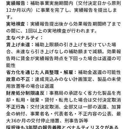
実績報告：
補助事業実施期間内（交付決定日から原則
12か月以内）に事業を完了し、実績報告を提出しま
す。
実地検査：
実績報告提出後から効果報告期間終了まで
の間に、1回以上の実地検査が行われます。
主なペナルティ：
賃上げ未達：
補助上限額の引き上げを受けていた場
合、未達なら引き上げなしの補助額まで減額。効果報
告時に賃金が実績報告時点を下回った場合は返還の可
能性
省力化を通じた人員整理・解雇：
補助金返還の可能性
故意の不正：
達成見込みのない計画策定、製品の未使
用放置等の場合は返還
財産処分制限違反：
事務局の承認なく省力化製品を売
却・転用・破棄・貸付・転売した場合は交付決定取消
不正行為：
交付決定取消、全部又は一部の返還、加算
金の納付、事業者名・代表者名・不正内容の公表、最
大36か月の交付停止措置、刑事告訴等
採択後も3年間の報告義務とペナルティリスクがある