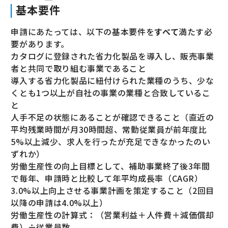
基本要件
申請にあたっては、以下の基本要件を
すべて
満たす必
要があります。
カタログに登録された省力化製品を導入し、販売事業
者と共同で取り組む事業であること
導入する省力化製品に紐付けられた業種のうち、少な
くとも1つ以上が自社の事業の業種と合致しているこ
と
人手不足の状態にあることが確認できること（直近の
平均残業時間が月30時間超、常勤従業員が前年度比
5%以上減少、求人を行ったが充足できなかったのい
ずれか）
労働生産性の向上目標として、補助事業終了後3年間
で毎年、申請時と比較して年平均成長率（CAGR）
3.0%以上向上させる事業計画を策定すること（2回目
以降の申請は4.0%以上）
労働生産性の計算式：（営業利益＋人件費＋減価償却
費）÷従業員数