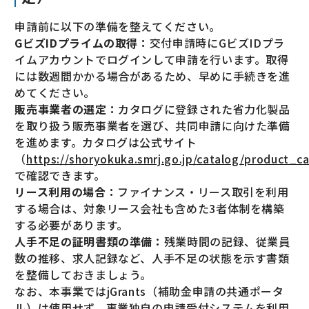
申請前に以下の準備を整えてください。
GビズIDプライムの取得：
交付申請時にGビズIDプラ
イムアカウントでログインして申請を行います。取得
には数週間かかる場合があるため、早めに手続きを進
めてください。
販売事業者の選定：
カタログに登録された省力化製品
を取り扱う販売事業者を選び、共同申請に向けた準備
を進めます。カタログは公式サイト
（
https://shoryokuka.smrj.go.jp/catalog/product_c
で確認できます。
リース利用の場合：
ファイナンス・リース取引を利用
する場合は、対象リース会社も含めた3者体制を構築
する必要があります。
人手不足の証明書類の準備：
残業時間の記録、従業員
数の推移、求人記録など、人手不足の状態を示す書類
を整備しておきましょう。
なお、本事業ではjGrants（補助金申請の共通ポータ
ル）は使用せず、事業独自の申請受付システムを利用