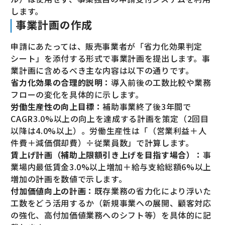
します。
事業計画の作成
申請にあたっては、販売事業者が「省力化効果判定
シート」を添付する形式で事業計画を提出します。事
業計画に含めるべき主な内容は以下の通りです。
省力化効果の合理的説明：
導入前後の工数比較や業務
フローの変化を具体的に示します。
労働生産性の向上目標：
補助事業終了後3年間で
CAGR3.0%以上の向上を達成する計画を策定（2回目
以降は4.0%以上）。労働生産性は「（営業利益＋人
件費＋減価償却費）÷従業員数」で計算します。
賃上げ計画（補助上限額引き上げを目指す場合）：
事
業場内最低賃金3.0%以上増加＋給与支給総額6%以上
増加の計画を数値で示します。
付加価値向上の計画：
既存業務の省力化により浮いた
工数をどう活用するか（新規事業への展開、顧客対応
の強化、高付加価値業務へのシフト等）を具体的に記