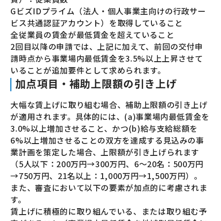
GビズIDプライム（法人・個人事業主向けの行政サー
ビス共通認証アカウント）を取得していること
全従業員の賃金が最低賃金を超えていること
2回目以降の申請では、上記に加えて、前回の交付申
請時点から事業場内最低賃金を3.5%以上上昇させて
いることが追加要件として求められます。
加点項目・補助上限額の引き上げ
大幅な賃上げに取り組む場合、補助上限額の引き上げ
が適用されます。具体的には、(a)事業場内最低賃金を
3.0%以上増加させること、かつ(b)給与支給総額を
6%以上増加させることの双方を達成する見込みの事
業計画を策定した場合、上限額が引き上げられます
（5人以下：200万円→300万円、6〜20名：500万円
→750万円、21名以上：1,000万円→1,500万円）。
また、審査において以下の要素が加点的に考慮されま
す。
賃上げに積極的に取り組んでいる、または取り組む予