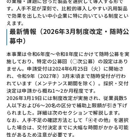
の業種・課題に合った製品を選択して導入する形で
す。人手不足が深刻で、比較的導入しやすい汎用製品
で効果を出したい中小企業に特に向いている制度とい
えます。
最新情報（2026年3月制度改定・随時公
募中）
本事業は令和6年度〜令和8年度にかけて随時公募を実
施しており、特定の公募回（◯次公募）の設定はあり
ません。申請受付は2024年6月25日（火）に開始さ
れ、令和9年（2027年）3月末頃まで随時受付が行わ
れています（メンテナンス期間を除く）。採択・交付
決定は申請から概ね1〜2か月程度です。
2026年3月19日には制度改定が実施され、従業員数5
人以下および6〜20名の区分で補助上限額が引き下げ
られました。詳細は次のセクションで解説します。
なお、人手不足の確認方法として「④その他」を選択
した場合は、交付決定までに大幅な時間がかかる可能
性があるため注意が必要です。