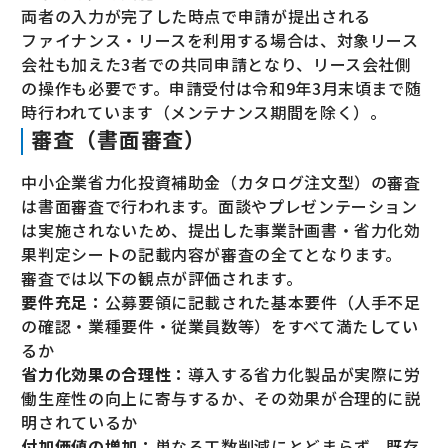
両者の入力が完了した時点で申請が提出される
ファイナンス・リースを利用する場合は、対象リース
会社も加えた3者での共同申請となり、リース会社側
の操作も必要です。申請受付は令和9年3月末頃まで随
時行われています（メンテナンス期間を除く）。
審査（書面審査）
中小企業省力化投資補助金（カタログ注文型）の審査
は書面審査で行われます。面談やプレゼンテーション
は実施されないため、提出した事業計画書・省力化効
果判定シートの記載内容が審査の全てとなります。
審査では以下の観点が評価されます。
要件充足：
公募要領に記載された基本要件（人手不足
の確認・業種要件・従業員数等）をすべて満たしてい
るか
省力化効果の合理性：
導入する省力化製品が実際に労
働生産性の向上に寄与するか、その効果が合理的に説
明されているか
付加価値の増加：
単なる工数削減にとどまらず、既存