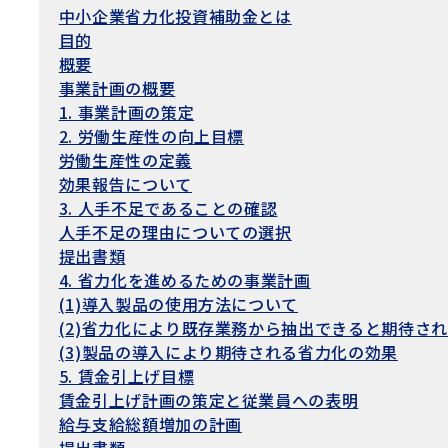
中小企業省力化投資補助金とは
目的
概要
事業計画の概要
1. 事業計画の策定
2. 労働生産性の向上目標
労働生産性の定義
効果報告について
3. 人手不足であることの確認
人手不足の理由についての選択
提出書類
4. 省力化を進めるための事業計画
(1)導入製品の使用方法について
(2)省力化により既存業務から抽出できると期待さ
(3)製品の導入により期待される省力化の効果
5. 賃金引上げ目標
賃金引上げ計画の策定と従業員への表明
給与支給総額増加の計画