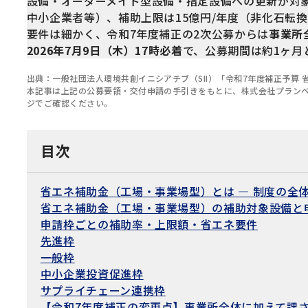
設備・オーダーメイド型設備・指定設備への更新が対象
中小企業者等）、補助上限は15億円/年度（非化石転
要件は細かく、令和7年度補正の2次公募からは
事業所
2026年7月9日（木）17時必着
で、公募期間は約1ヶ月
出典：一般社団法人環境共創イニシアチブ（SII）「令和7年度補正予算
本記事は上記の公募要領・交付申請の手引きをもとに、株式会社プランベ
ジでご確認ください。
目次
省エネ補助金（工場・事業場型）とは — 制度の全
省エネ補助金（工場・事業場型）の補助対象設備と
申請枠ごとの補助率・上限額・省エネ要件
先進枠
一般枠
中小企業投資促進枠
サプライチェーン連携枠
【令和7年度補正の変更点】事業所全体に加えて課