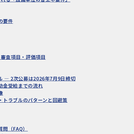
の要件
 審査項目・評価項目
 2次公募は2026年7月9日締切
助金受給までの流れ
像
・トラブルのパターンと回避策
問（FAQ）