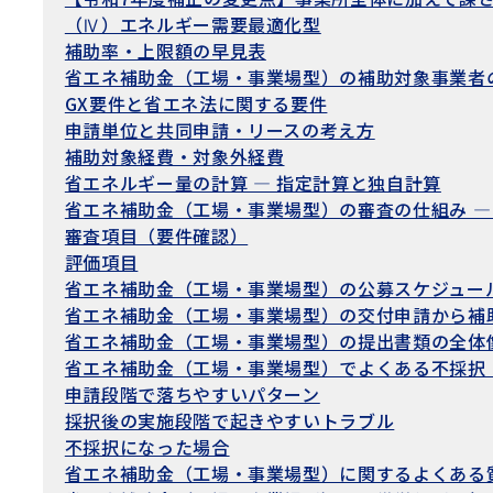
（Ⅳ）エネルギー需要最適化型
補助率・上限額の早見表
省エネ補助金（工場・事業場型）の補助対象事業者
GX要件と省エネ法に関する要件
申請単位と共同申請・リースの考え方
補助対象経費・対象外経費
省エネルギー量の計算 — 指定計算と独自計算
省エネ補助金（工場・事業場型）の審査の仕組み —
審査項目（要件確認）
評価項目
省エネ補助金（工場・事業場型）の公募スケジュール —
省エネ補助金（工場・事業場型）の交付申請から補
省エネ補助金（工場・事業場型）の提出書類の全体
省エネ補助金（工場・事業場型）でよくある不採択
申請段階で落ちやすいパターン
採択後の実施段階で起きやすいトラブル
不採択になった場合
省エネ補助金（工場・事業場型）に関するよくある質