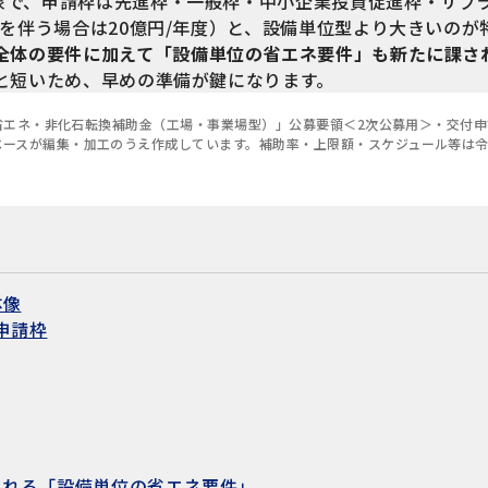
で、申請枠は先進枠・一般枠・中小企業投資促進枠・サプラ
換を伴う場合は20億円/年度）と、設備単位型より大きいの
全体の要件に加えて「設備単位の省エネ要件」も新たに課さ
と短いため、早めの準備が鍵になります。
 省エネ・非化石転換補助金（工場・事業場型）」公募要領＜2次公募用＞・交付
ースが編集・加工のうえ作成しています。補助率・上限額・スケジュール等は令和7
体像
申請枠
される「設備単位の省エネ要件」