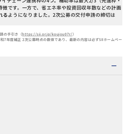
イチェーン連携枠の4つ。補助率は最大2/3（先進枠・
が特徴です。一方で、省エネ率や投資回収年数などの計画
れる
ようになりました。2次公募の交付申請の締切は
申請の手引き（
https://sii.or.jp/koujou07r/
）
年度補正 2次公募時点の数値であり、最新の内容は必ずSIIホームペー