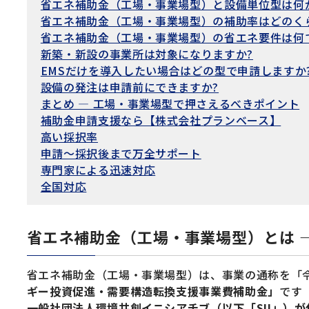
省エネ補助金（工場・事業場型）と設備単位型は何
省エネ補助金（工場・事業場型）の補助率はどのく
省エネ補助金（工場・事業場型）の省エネ要件は何
新築・新設の事業所は対象になりますか?
EMSだけを導入したい場合はどの型で申請しますか
設備の発注は申請前にできますか?
まとめ — 工場・事業場型で押さえるべきポイント
補助金申請支援なら【株式会社プランベース】
高い採択率
申請〜採択後まで万全サポート
専門家による迅速対応
全国対応
省エネ補助金（工場・事業場型）とは 
省エネ補助金（工場・事業場型）は、事業の通称を「
ギー投資促進・需要構造転換支援事業費補助金」
です
一般社団法人環境共創イニシアチブ（以下「SII」）