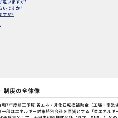
が違いますか?
らいですか?
ですか?
?
— 制度の全体像
令和7年度補正予算 省エネ・非化石転換補助金（工場・事業
（一部はエネルギー対策特別会計を原資とする「省エネルギ
が代表幹事として、大日本印刷株式会社（以下「DNP」）と