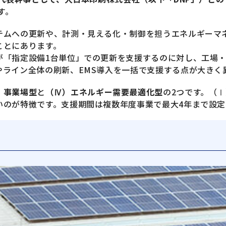
す。
テムへの更新や、計測・見える化・制御を担うエネルギーマ
ことにあります。
が「指定設備1台単位」での更新を支援するのに対し、工場
やライン全体の刷新、EMS導入を一括で支援する点が大きく
・事業場型
と
（Ⅳ）エネルギー需要最適化型
の2つです。（
いのが特徴です。支援期間は複数年度事業で最大4年まで設定