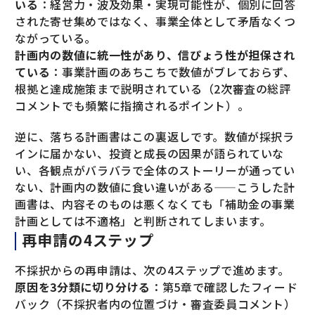
いる
：経営力・波及効果・実現可能性が、個別に回答
された寄せ集めではなく、事業全体として矛盾なくつ
ながっている。
計画内の数値に統一性があり、信ぴょう性が担保され
ている
：事業計画のあちこちで数値がブレておらず、
根拠と達成施策まで説明されている（2次審査の総評
コメントでも頻繁に指摘されるポイント）。
逆に、落ちる計画書はこの裏返しです。数値が採択ラ
インに届かない、投資と成長の因果が語られていな
い、各観点がバラバラで全体のストーリーが通ってい
ない、計画内の数値に食い違いがある——こうした計
画書は、内容そのものは悪くなくても「補助金の事業
計画としては不適格」と判断されてしまいます。
再申請の4ステップ
不採択からの再申請は、次の4ステップで進めます。
原因を3分類に切り分ける
：第5章で確認したフィード
バック（不採択者内の位置づけ・審査委員コメント）