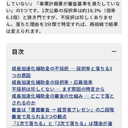
していない』『事業計画書が審査基準を満たしていな
い』の3つです。1次公募の採択率は約16.3%（倍率
6.1倍）と狭き門ですが、不採択は珍しくありませ
ん。落ちた理由を3分類で特定すれば、再挑戦で結果
は変えられます。
目次
成長加速化補助金の不採択 — 採択率と落ちる3
つの原因
成長加速化補助金の採択率・応募倍率
不採択は珍しくない — まず原因の特定から
成長加速化補助金の審査の仕組み — どこで落と
されるのか
審査は「書面審査 → 経営者プレゼン」の二段階
審査で見られる3つの観点
「1次で落ちる」と「2次で落ちる」は理由が違