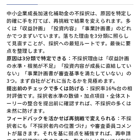
中小企業成長加速化補助金の不採択は、原因を特定し
的確に手を打てば、再挑戦で結果を変えられます。多
くは「収益計画」「投資内容」「事業計画書」のどれ
かでつまずいています。落ちた理由を3分類に照らし
て見直すことが、採択への最短ルートです。最後に要
点を整理します。
原因は3分類で特定できる
：不採択理由は「収益計画
の水準・根拠が不足」「投資内容が成長に直結してい
ない」「事業計画書が審査基準を満たしていない」の
3つ。まず自社がどれに当たるかを見極めます。
提出前のチェックで多くは防げる
：採択率16%台の相
対評価です。採択者水準の数値・加点項目・全体スト
ーリーの整合を提出前に確認すれば、不採択の多くは
未然に防げます。
フィードバックを活かせば再挑戦で変えられる
：不採
択者にも「不採択者内の位置づけ」や審査委員コメン
トが届きます。それを基に弱点を補強すれば、再申請