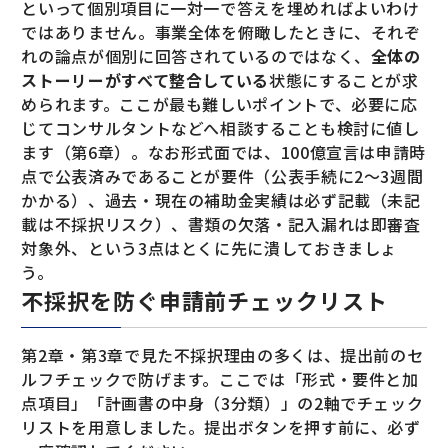
といって個別項目に一対一で答えを埋めればよいわけ
ではありません。事業全体を俯瞰したときに、それぞ
れの論点が個別に回答されているのではなく、
全体の
ストーリーがすべて整合している
状態にすることが求
められます。ここが最も難しいポイントで、必要に応
じてコンサルタントなどへ相談することも検討に値し
ます（第6章）。なお形式面では、100億宣言は申請時
点で公表済みであることが要件（公表手続に2〜3週間
かかる）、過去・現在の補助金実績は必ず記載（未記
載は不採択リスク）、書類の欠落・記入漏れは即審査
対象外、という3点はとくに先に潰しておきましょ
う。
不採択を防ぐ申請前チェックリスト
第2章・第3章で見た不採択理由の多くは、提出前のセ
ルフチェックで防げます。ここでは「形式・要件と加
点項目」「計画書の中身（3分類）」の2軸でチェック
リストを用意しました。提出ボタンを押す前に、必ず