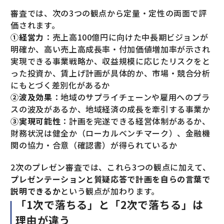
審査では、次の3つの観点から定量・定性の両面で評
価されます。
①経営力
：売上高100億円に向けた中長期ビジョンが
明確か、高い売上高成長率・付加価値増加率が示され
実現できる事業戦略か、収益規模に応じたリスクをと
った投資か、賃上げ計画が具体的か、市場・競合分析
にもとづく差別化があるか
②波及効果
：地域のサプライチェーンや雇用へのプラ
スの波及があるか、地域経済の成長を牽引する事業か
③実現可能性
：計画を完遂できる経営体制があるか、
財務状況は健全か（ローカルベンチマーク）、金融機
関の協力・合意（確認書）が得られているか
2次のプレゼン審査では、これら3つの観点に加えて、
プレゼンテーションと質疑応答で計画を自らの言葉で
説明できるか
という観点が加わります。
「1次で落ちる」と「2次で落ちる」は
理由が違う