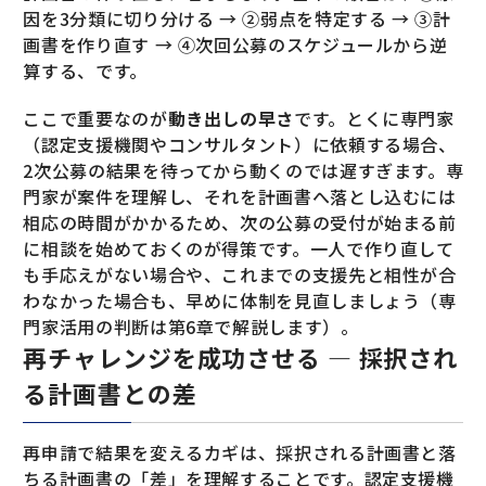
因を3分類に切り分ける → ②弱点を特定する → ③計
画書を作り直す → ④次回公募のスケジュールから逆
算する、です。
ここで重要なのが
動き出しの早さ
です。とくに専門家
（認定支援機関やコンサルタント）に依頼する場合、
2次公募の結果を待ってから動くのでは遅すぎます。専
門家が案件を理解し、それを計画書へ落とし込むには
相応の時間がかかるため、次の公募の受付が始まる前
に相談を始めておくのが得策です。一人で作り直して
も手応えがない場合や、これまでの支援先と相性が合
わなかった場合も、早めに体制を見直しましょう（専
門家活用の判断は第6章で解説します）。
再チャレンジを成功させる — 採択され
る計画書との差
再申請で結果を変えるカギは、採択される計画書と落
ちる計画書の「差」を理解することです。認定支援機