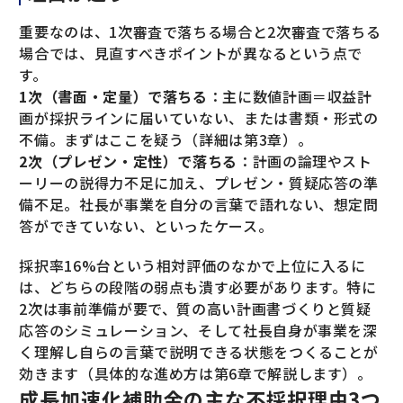
重要なのは、1次審査で落ちる場合と2次審査で落ちる
場合では、見直すべきポイントが異なるという点で
す。
1次（書面・定量）で落ちる
：主に数値計画＝収益計
画が採択ラインに届いていない、または書類・形式の
不備。まずはここを疑う（詳細は第3章）。
2次（プレゼン・定性）で落ちる
：計画の論理やスト
ーリーの説得力不足に加え、プレゼン・質疑応答の準
備不足。社長が事業を自分の言葉で語れない、想定問
答ができていない、といったケース。
採択率16%台という相対評価のなかで上位に入るに
は、どちらの段階の弱点も潰す必要があります。特に
2次は事前準備が要で、質の高い計画書づくりと質疑
応答のシミュレーション、そして社長自身が事業を深
く理解し自らの言葉で説明できる状態をつくることが
効きます（具体的な進め方は第6章で解説します）。
成長加速化補助金の主な不採択理由3つ