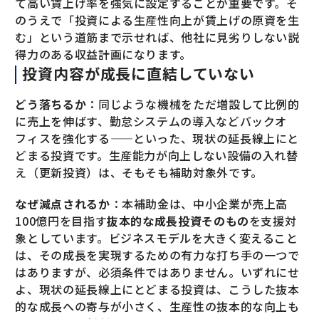
て高い賃上げ率を強気に設定することが重要です。そ
のうえで「投資による生産性向上が賃上げの原資を生
む」という道筋まで示せれば、他社に見劣りしない説
得力のある収益計画になります。
投資内容が成長に直結していない
どう落ちるか
：同じような機械をただ増設して比例的
に売上を伸ばす、勤怠システムの導入などバックオ
フィスを強化する——といった、現状の延長線上にと
どまる投資です。生産能力が向上しない設備の入れ替
え（更新投資）は、そもそも補助対象外です。
なぜ減点されるか
：本補助金は、中小企業が売上高
100億円を目指す
抜本的な成長投資そのもの
を支援対
象としています。ビジネスモデルを大きく変えること
は、その成長を実現するための有力な打ち手の一つで
はありますが、必須条件ではありません。いずれにせ
よ、現状の延長線上にとどまる投資は、こうした抜本
的な成長への寄与が小さく、生産性の抜本的な向上も