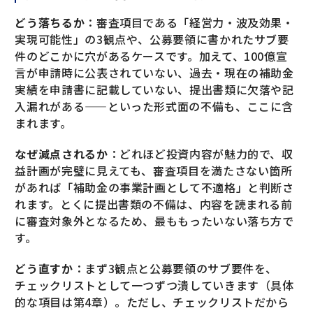
どう落ちるか
：審査項目である「経営力・波及効果・
実現可能性」の3観点や、公募要領に書かれたサブ要
件のどこかに穴があるケースです。加えて、100億宣
言が申請時に公表されていない、過去・現在の補助金
実績を申請書に記載していない、提出書類に欠落や記
入漏れがある——といった形式面の不備も、ここに含
まれます。
なぜ減点されるか
：どれほど投資内容が魅力的で、収
益計画が完璧に見えても、審査項目を満たさない箇所
があれば「補助金の事業計画として不適格」と判断さ
れます。とくに提出書類の不備は、内容を読まれる前
に審査対象外となるため、最ももったいない落ち方で
す。
どう直すか
：まず3観点と公募要領のサブ要件を、
チェックリストとして一つずつ潰していきます（具体
的な項目は第4章）。ただし、チェックリストだから