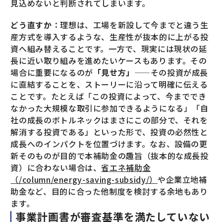
見込めないと判断されてしまいます。
どう直すか
：理想は、工場を新設して今までと違う生
産方式を導入するような、生産性が抜本的に上がる投
資へ組み替えることです。一方で、現実には現状の延
長に近い取り組みを進めたいケースもあります。その
場合に重要になるのが
「見せ方」
——その投資が成長
に直結することを、ストーリーに沿って明確に伝える
ことです。たとえば「この投資によって、今まででき
なかった大規模な取引に参加できるようになる」「自
社の成長のボトルネックはまさにこの部分で、それを
解消する投資である」といった形で、投資の必然性と
成長へのインパクトを位置づけます。なお、設備の更
新そのものが目的で本補助金の趣旨（抜本的な成長投
資）に合わない場合は、
省エネ補助金
（/column/energy-saving-subsidy/）
や企業立地補
助金など、目的に合った他制度を検討する余地もあり
ます。
事業計画書が審査基準を満たしていない