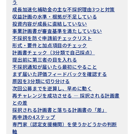
う
成長加速化補助金の主な不採択理由3つと対策
収益計画の水準・根拠が不足している
投資内容が成長に直結していない
事業計画書が審査基準を満たしていない
不採択を防ぐ申請前チェックリスト
形式・要件と加点項目のチェック
計画書チェック（3分類で自己採点）
提出前に第三者の目を入れる
不採択通知が届いたら最初にやること
まず届いた評価フィードバックを確認する
原因を3分類に切り分ける
次回公募までを逆算し、早めに動く
再チャレンジを成功させる — 採択される計画書
との差
採択される計画書と落ちる計画書の「差」
再申請の4ステップ
専門家（認定支援機関）を使うかどうかの判断
軸