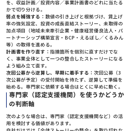
を、収益計画／投資内容／事業計画書のどれに当たる
かで切り分ける。
弱点を補強する
：数値の引き上げと根拠づけ、賃上げ
率の強気設定、投資の成長直結ストーリー、未取得の
加点項目（地域未来牽引企業・健康経営優良法人・パ
ートナーシップ構築宣言・BCP・えるぼし／くるみん
等）の取得を進める。
計画書を作り直す
：指摘箇所を個別に直すだけでな
く、事業全体として一つの整合したストーリーになる
よう組み立て直す。
次回公募から逆算し、早期に着手する
：次回公募（3
次公募が予定）の受付開始を待たず、逆算して準備を
始める。専門家に依頼する場合はとくに早めに動く。
専門家（認定支援機関）を使うかどうか
の判断軸
次のような場合は、専門家（認定支援機関など）の活
用を検討する価値があります。
自社だけでは「全体ストーリーの整合」を取り切れな