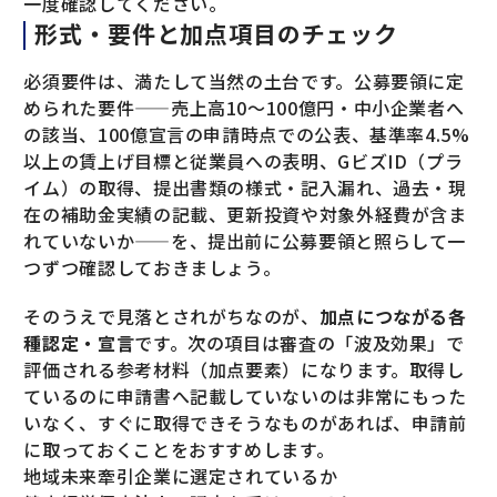
一度確認してください。
形式・要件と加点項目のチェック
必須要件は、満たして当然の土台です。公募要領に定
められた要件——売上高10〜100億円・中小企業者へ
の該当、100億宣言の申請時点での公表、基準率4.5%
以上の賃上げ目標と従業員への表明、GビズID（プラ
イム）の取得、提出書類の様式・記入漏れ、過去・現
在の補助金実績の記載、更新投資や対象外経費が含ま
れていないか——を、提出前に公募要領と照らして一
つずつ確認しておきましょう。
そのうえで見落とされがちなのが、
加点につながる各
種認定・宣言
です。次の項目は審査の「波及効果」で
評価される参考材料（加点要素）になります。取得し
ているのに申請書へ記載していないのは非常にもった
いなく、すぐに取得できそうなものがあれば、申請前
に取っておくことをおすすめします。
地域未来牽引企業に選定されているか