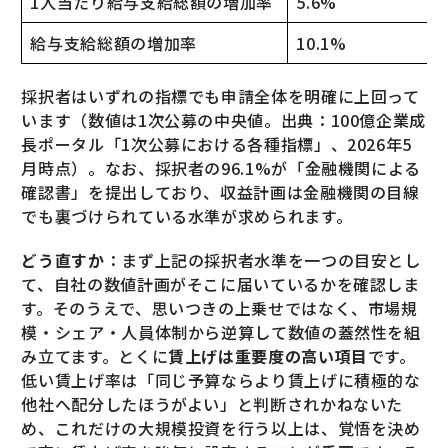
1人当たり給与支給総額の増加率
5.6%
給与支給総額の増加率
10.1%
採択者はいずれの指標でも申請全体を明確に上回って
います（数値は1次公募の中央値。出典：100億企業成
長ポータル「1次公募における各種指標」、2026年5
月時点）。なお、採択者の96.1%が「金融機関による
確認書」を提出しており、収益計画は金融機関の目線
でも裏づけられている水準が求められます。
どう直すか
：まず上記の採択者水準を一つの目安とし
て、自社の数値計画がそこに届いているかを確認しま
す。そのうえで、思いつきの上乗せではなく、市場規
模・シェア・人員体制から逆算して数値の蓋然性を組
み立てます。とくに
賃上げは重要度の高い項目
です。
低い賃上げ率は「同じ予算ならより賃上げに積極的な
他社へ配分したほうがよい」と判断されかねないた
め、これだけの大規模投資を行う以上は、覚悟を決め