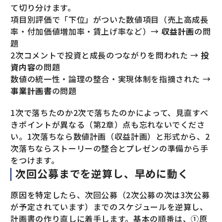
て切り分けます。
項目別評価で「下位」がついた数値項目（売上高成長
率・付加価値増加率・賃上げ率など）→
収益計画
の問
題
2次コメントで投資と成長のつながりを問われた →
投
資内容
の問題
数値の統一性・論理の整合・実現体制を指摘された →
事業計画書
の問題
1次で落ちたのか2次で落ちたのかによって、見直すべ
きポイントが異なる（第2章）点も忘れないでくださ
い。1次落ちなら数値計画（収益計画）と形式から、2
次落ちならストーリーの整合とプレゼンの準備から手
をつけます。
次回公募までを逆算し、早めに動く
原因を特定したら、次回公募（2次公募の次は3次公募
が予定されています）までのスケジュールを逆算し、
計画書の作り直しに着手します。基本の順番は、①原