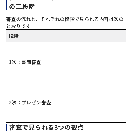
の二段階
審査の流れと、それぞれの段階で見られる内容は次の
とおりです。
段階
審
形
と
1次：書面審査
審
提
る
1
催
2次：プレゼン審査
有
定
で
審査で見られる3つの観点