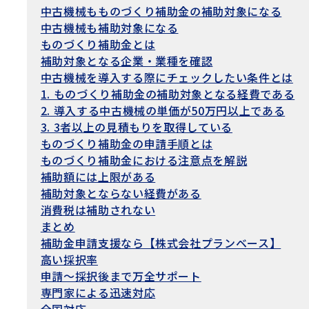
中古機械もものづくり補助金の補助対象になる
中古機械も補助対象になる
ものづくり補助金とは
補助対象となる企業・業種を確認
中古機械を導入する際にチェックしたい条件とは
1. ものづくり補助金の補助対象となる経費である
2. 導入する中古機械の単価が50万円以上である
3. 3者以上の見積もりを取得している
ものづくり補助金の申請手順とは
ものづくり補助金における注意点を解説
補助額には上限がある
補助対象とならない経費がある
消費税は補助されない
まとめ
補助金申請支援なら【株式会社プランベース】
高い採択率
申請〜採択後まで万全サポート
専門家による迅速対応