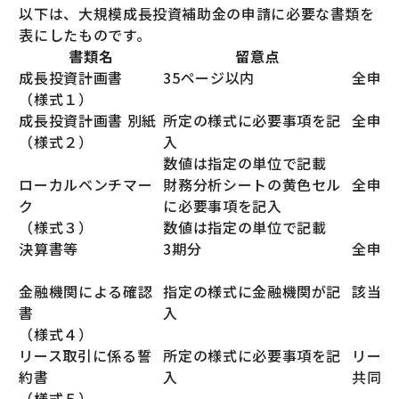
以下は、大規模成長投資補助金の申請に必要な書類を
表にしたものです。
書類名
留意点
成長投資計画書
35ページ以内
全申請
（様式１）
成長投資計画書 別紙
所定の様式に必要事項を記
全申請
（様式２）
入
数値は指定の単位で記載
ローカルベンチマー
財務分析シートの黄色セル
全申請
ク
に必要事項を記入
（様式３）
数値は指定の単位で記載
決算書等
3期分
全申請
金融機関による確認
指定の様式に金融機関が記
該当者
書
入
（様式４）
リース取引に係る誓
所定の様式に必要事項を記
リース
約書
入
共同申
（様式５）