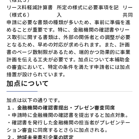
リース料軽減計算書
所定の様式に必要事項を記
リース
（様式６）
入
共同申
申請に必要な書類の種類が多いため、事前に準備を進
めることが重要です。特に、金融機関の確認書やリー
ス取引に関する書類は、外部の関係者との調整が必要
となるため、早めの対応が求められます。また、計画
書のページ数制限があるため、端的かつ効果的に事業
計画を伝える工夫が必要です。加点について本補助金
の審査において、特定の条件を満たす申請者には加点
措置が設けられています。
加点について
加点は以下の通りです。
１．金融機関の確認書提出・プレゼン審査同席
・申請時に金融機関の確認書を提出すると加点対象。
・確認書を発行した金融機関の担当者がプレゼンテー
ション審査に同席するとさらに加点される。
２．地域未来牽引企業の認定