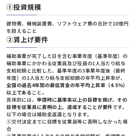
①投資規模
建物費、機械装置費、ソフトウェア費の合計で10億円
を超えること
②賃上げ要件
補助事業が完了した日を含む事業年度（基準年度）の
補助事業にかかわる従業員及び役員の1人当たり給与
支給総額と比較した、基準年度の3事業年度後（最終
年度）の1人当たり給与支給総額の年平均上昇率が、
全国の過去4年間の最低賃金の年平均上昇率（4.5％）
以上である
こと。
具体的には、
申請時に基準率以上の目標を掲げ、その
目標を従業員に表明の上、達成することが要件
です。
以下の場合は補助金返還となります。
①交付決定までに目標を従業員等に表明しなかった場
合
②基準年度の1人当たりの給与支給総額が、申請時の