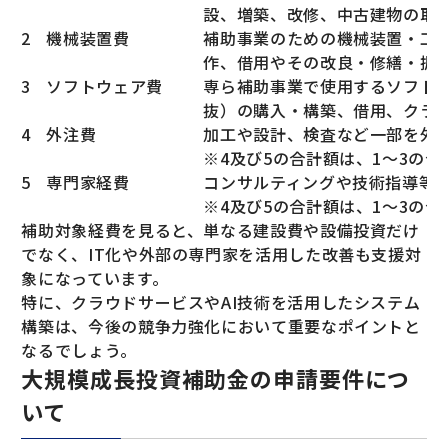
設、増築、改修、中古建物の取得
2
機械装置費
補助事業のための機械装置・工具
作、借用やその改良・修繕・据
3
ソフトウェア費
専ら補助事業で使用するソフトウ
抜）の購入・構築、借用、クラ
4
外注費
加工や設計、検査など一部を外
※4及び5の合計額は、1～3の
5
専門家経費
コンサルティングや技術指導等
※4及び5の合計額は、1～3の
補助対象経費を見ると、単なる建設費や設備投資だけ
でなく、IT化や外部の専門家を活用した改善も支援対
象になっています。
特に、クラウドサービスやAI技術を活用したシステム
構築は、今後の競争力強化において重要なポイントと
なるでしょう。
大規模成長投資補助金の申請要件につ
いて