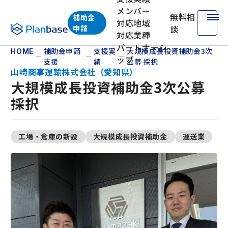
メンバー
無料相
補助金
対応地域
株式会社プランベース
申請
談
対応業種
パートナーシ
補助金申請
支援実
大規模成長投資補助金3次
HOME
ップ
支援
績
公募 採択
山崎商事運輸株式会社（愛知県）
大規模成長投資補助金3次公募
採択
工場・倉庫の新設
大規模成長投資補助金
運送業