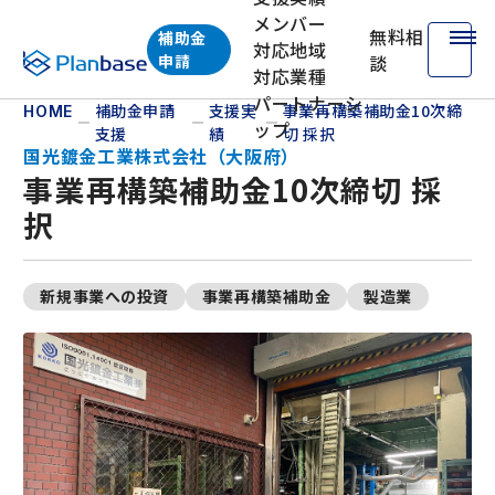
メンバー
無料相
補助金
対応地域
株式会社プランベース
申請
談
対応業種
パートナーシ
補助金申請
支援実
事業再構築補助金10次締
HOME
ップ
支援
績
切 採択
国光鍍金工業株式会社（大阪府）
事業再構築補助金10次締切 採
択
新規事業への投資
事業再構築補助金
製造業